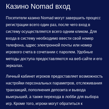
Казино Nomad вход
Посетители казино Nomad могут завершить процесс
регистрации всего один раз, после чего вход в
систему осуществляется всего одним кликом. Для
входа в систему необходимо ввести свой номер
телефона, адрес электронной почты или номер
игрового счета в сочетании с паролем. Удобные
методы доступа предоставляются на веб-сайте и его
зеркалах.
Личный кабинет игроков предоставляет возможность
настройки персональных параметров, отслеживания
транзакций, пополнения депозита и вывода
выигрышей, а также перехода в лобби для выбора
игр. Кроме того, игроки могут обратиться к