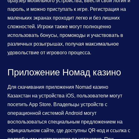
браузер мобильного устройства, ввести свой логин и
пароль, и можно приступать к игре. Регистрация на
маленьких экранах проходит легко и без лишних
сложностей. Игроки также могут полноценно
использовать бонусы, промокоды и участвовать в
различных розыгрышах, получая максимальное
удовольствие от игрового процесса.
Приложение Номад казино
Для скачивания приложения Nomad казино
Казахстан на устройства iOS, пользователи могут
посетить App Store. Владельцы устройств с
операционной системой Android могут
воспользоваться специальным предложением на
официальном сайте, где доступны QR-код и ссылка с