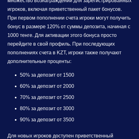
множество вознаграждений для зарегистрированных
игроков, включая приветственный пакет бонусов.
При первом пополнении счета игроки могут получить
бонус в размере 120% от суммы депозита, начиная с
1000 тенге. Для активации этого бонуса просто
перейдите в свой профиль. При последующих
пополнениях счета в KZT, игроки также получают
дополнительные проценты:
50% за депозит от 1500
60% за депозит от 2000
70% за депозит от 2500
80% за депозит от 3000
90% за депозит от 3500
Для новых игроков доступен приветственный