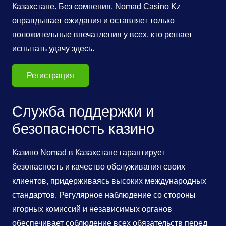
Казахстане. Без сомнения, Nomad Casino Kz
оправдывает ожидания и оставляет только
положительные впечатления у всех, кто решает
испытать удачу здесь.
Регистрация
Служба поддержки и
безопасность казино
Казино Nomad в Казахстане гарантирует
безопасность и качество обслуживания своих
клиентов, придерживаясь высоких международных
стандартов. Регулярное наблюдение со стороны
игорных комиссий и независимых органов
обеспечивает соблюдение всех обязательств перед