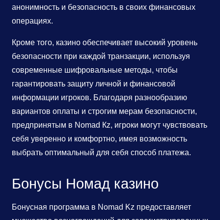
анонимность и безопасность в своих финансовых
операциях.
Кроме того, казино обеспечивает высокий уровень
безопасности при каждой транзакции, используя
современные шифровальные методы, чтобы
гарантировать защиту личной и финансовой
информации игроков. Благодаря разнообразию
вариантов оплаты и строгим мерам безопасности,
предпринятым в Nomad Кz, игроки могут чувствовать
себя уверенно и комфортно, имея возможность
выбрать оптимальный для себя способ платежа.
Бонусы Номад казино
Бонусная программа в Nomad Kz предоставляет