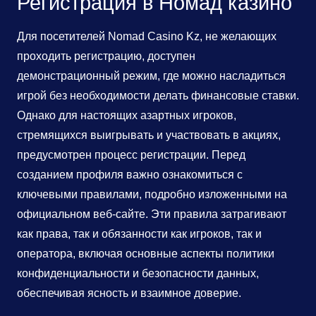
Регистрация в Номад казино
Для посетителей Nomad Casino Kz, не желающих
проходить регистрацию, доступен
демонстрационный режим, где можно насладиться
игрой без необходимости делать финансовые ставки.
Однако для настоящих азартных игроков,
стремящихся выигрывать и участвовать в акциях,
предусмотрен процесс регистрации. Перед
созданием профиля важно ознакомиться с
ключевыми правилами, подробно изложенными на
официальном веб-сайте. Эти правила затрагивают
как права, так и обязанности как игроков, так и
оператора, включая основные аспекты политики
конфиденциальности и безопасности данных,
обеспечивая ясность и взаимное доверие.