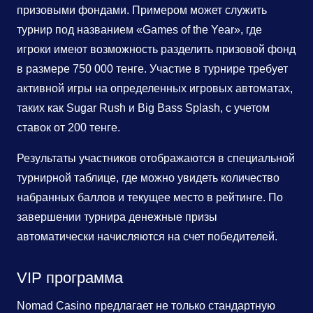
призовыми фондами. Примером может служить
турнир под названием «Games of the Year», где
игроки имеют возможность разделить призовой фонд
в размере 750 000 тенге. Участие в турнире требует
активной игры на определенных игровых автоматах,
таких как Sugar Rush и Big Bass Splash, с учетом
ставок от 200 тенге.
Результаты участников отображаются в специальной
турнирной таблице, где можно увидеть количество
набранных баллов и текущее место в рейтинге. По
завершении турнира денежные призы
автоматически начисляются на счет победителей.
VIP программа
Nomad Casino предлагает не только стандартную