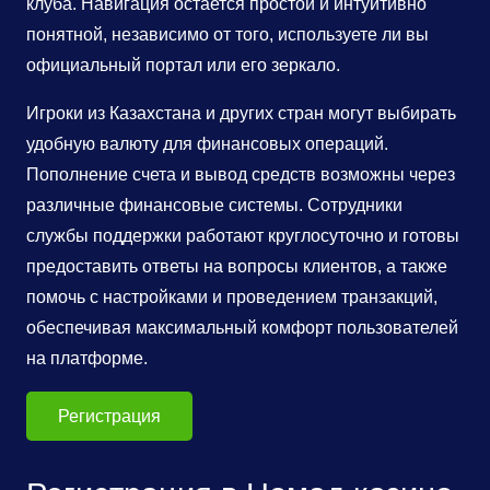
клуба. Навигация остается простой и интуитивно
понятной, независимо от того, используете ли вы
официальный портал или его зеркало.
Игроки из Казахстана и других стран могут выбирать
удобную валюту для финансовых операций.
Пополнение счета и вывод средств возможны через
различные финансовые системы. Сотрудники
службы поддержки работают круглосуточно и готовы
предоставить ответы на вопросы клиентов, а также
помочь с настройками и проведением транзакций,
обеспечивая максимальный комфорт пользователей
на платформе.
Регистрация