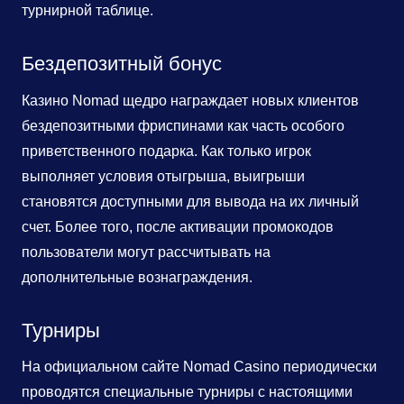
турнирной таблице.
Бездепозитный бонус
Казино Nomad щедро награждает новых клиентов
бездепозитными фриспинами как часть особого
приветственного подарка. Как только игрок
выполняет условия отыгрыша, выигрыши
становятся доступными для вывода на их личный
счет. Более того, после активации промокодов
пользователи могут рассчитывать на
дополнительные вознаграждения.
Турниры
На официальном сайте Nomad Casino периодически
проводятся специальные турниры с настоящими