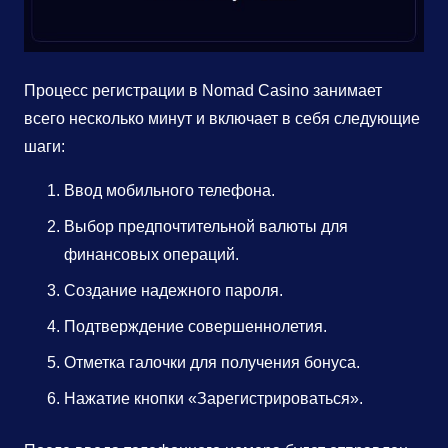
Процесс регистрации в Nomad Casino занимает
всего несколько минут и включает в себя следующие
шаги:
Ввод мобильного телефона.
Выбор предпочтительной валюты для
финансовых операций.
Создание надежного пароля.
Подтверждение совершеннолетия.
Отметка галочки для получения бонуса.
Нажатие кнопки «Зарегистрироваться».