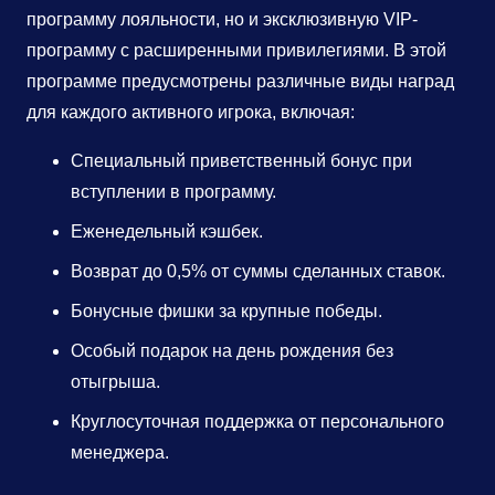
программу лояльности, но и эксклюзивную VIP-
программу с расширенными привилегиями. В этой
программе предусмотрены различные виды наград
для каждого активного игрока, включая:
Специальный приветственный бонус при
вступлении в программу.
Еженедельный кэшбек.
Возврат до 0,5% от суммы сделанных ставок.
Бонусные фишки за крупные победы.
Особый подарок на день рождения без
отыгрыша.
Круглосуточная поддержка от персонального
менеджера.