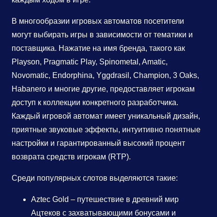
В многообразии игровых автоматов посетители
могут выбирать игры в зависимости от тематики и
поставщика. Нажатие на имя бренда, такого как
Playson, Pragmatic Play, Spinometal, Amatic,
Novomatic, Endorphina, Yggdrasil, Champion, 3 Oaks,
Habanero и многие другие, предоставляет игрокам
доступ к коллекции конкретного разработчика.
Каждый игровой автомат имеет уникальный дизайн,
приятные звуковые эффекты, интуитивно понятные
настройки и гарантированный высокий процент
возврата средств игрокам (RTP).
Среди популярных слотов выделяются такие:
Aztec Gold – путешествие в древний мир
Ацтеков с захватывающими бонусами и